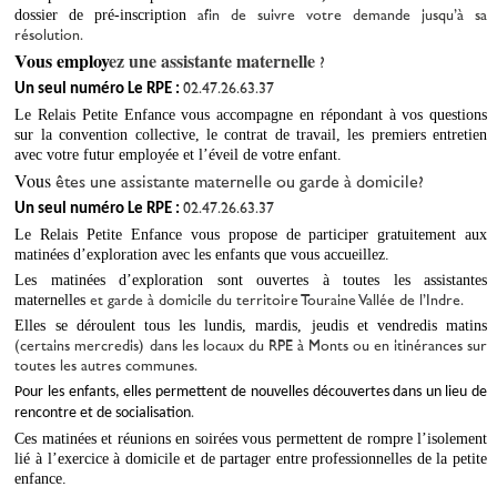
dossier de pré-inscription
 afin de suivre votre demande jusqu’à sa 
résolution.
Vous employ
ez
 une assistante maternelle
 ?
Un seul numéro Le RPE : 
02.47.26.63.37
Le Relais Petite Enfance 
vous accompagne 
en
 répond
ant
 à vos questions 
sur l
a
 convention collective
, 
le contrat de travail
, les premiers entretien 
avec votre futur employée et 
l’éveil de votre enfant.
Vous 
êtes
 une assistante maternelle 
ou garde à domicile
?
Un seul numéro Le RPE : 
02.47.26.63.37 
Le Relais Petite Enfance vous propose de participer gratuitement aux 
matinées d’exploration avec les enfants que vous accueillez.
Les matinées d’exploration sont ouvertes à toutes les assistantes 
maternelles 
et garde à domicile 
du territoire Touraine Vallée de l’Indre. 
Elles se déroulent tous les lundis, mardis, jeudis et vendredis matins 
(certains mercredis) 
dans les locaux du RPE à 
Monts
 ou en itinérances sur 
toutes les
 autres communes
.
Pour les enfants, elles permettent de nouvelles découvertes dans un lieu de 
rencontre et de socialisation
.
Ces matinées et réunions en soirées vous permettent de rompre l’isolement 
lié à l’exercice à domicile et de partager entre professionnelles de la petite 
enfance. 