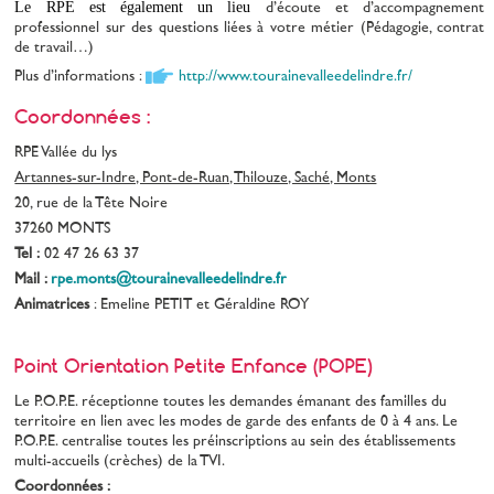
Le RPE est également un lieu
d’écoute et d’accompagnement 
professionnel sur des questions lié
e
s à votre métier (Pédagogie, contrat 
de travail…)
Plus d’informations :
http://www.tourainevalleedelindre.fr/
Coordonnées :
RPE Vallée du lys
Artannes-sur-Indre, Pont-de-Ruan, Thilouze, Saché, Monts
20, rue de la Tête Noire
37260 MONTS
Tel :
02 47 26 63 37
Mail :
rpe.monts@tourainevalleedelindre.fr
Animatrices
: Emeline PETIT et Géraldine ROY
Point Orientation Petite Enfance (POPE)
Le P.O.P.E. réceptionne toutes les demandes émanant des familles du
territoire en lien avec les modes de garde des enfants de 0 à 4 ans. Le
P.O.P.E. centralise toutes les préinscriptions au sein des établissements
multi-accueils (crèches) de la TVI.
Coordonnées :