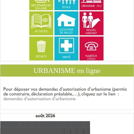
URBANISME en ligne
Pour déposer vos demandes d’autorisation d’urbanisme (permis
de construire, déclaration
préalable,…), cliquez sur le lien :
demandes d’autorisation d’urbanisme
août 2026
L
M
M
J
V
S
D
1
2