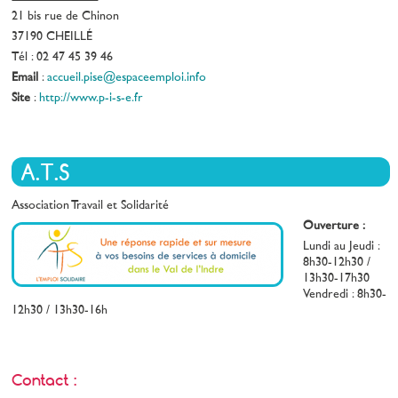
21 bis rue de Chinon
37190 CHEILLÉ
Tél : 02 47 45 39 46
Email
:
accueil.pise@espaceemploi.info
Site
:
http://www.p-i-s-e.fr
A.T.S
Association Travail et Solidarité
Ouverture :
Lundi au Jeudi :
8h30-12h30 /
13h30-17h30
Vendredi : 8h30-
12h30 / 13h30-16h
Contact :