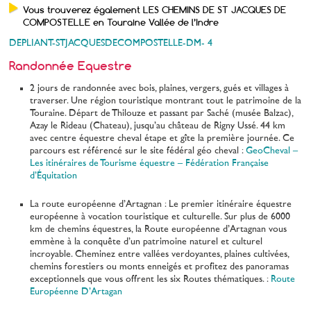
Vous trouverez également LES CHEMINS DE ST JACQUES DE
COMPOSTELLE en Touraine Vallée de l’Indre
DEPLIANT-STJACQUESDECOMPOSTELLE-DM- 4
Randonnée Equestre
2 jours de randonnée avec bois, plaines, vergers, gués et villages à
traverser. Une région touristique montrant tout le patrimoine de la
Touraine. Départ de Thilouze et passant par Saché (musée Balzac),
Azay le Rideau (Chateau), jusqu’au château de Rigny Ussé. 44 km
avec centre équestre cheval étape et gîte la première journée. Ce
parcours est référencé sur le site fédéral géo cheval :
GeoCheval –
Les itinéraires de Tourisme équestre – Fédération Française
d’Équitation
La route européenne d’Artagnan : Le premier itinéraire équestre
européenne à vocation touristique et culturelle. Sur plus de 6000
km de chemins équestres, la Route européenne d’Artagnan vous
emmène à la conquête d’un patrimoine naturel et culturel
incroyable. Cheminez entre vallées verdoyantes, plaines cultivées,
chemins forestiers ou monts enneigés et profitez des panoramas
exceptionnels que vous offrent les six Routes thématiques. :
Route
Européenne D’Artagan