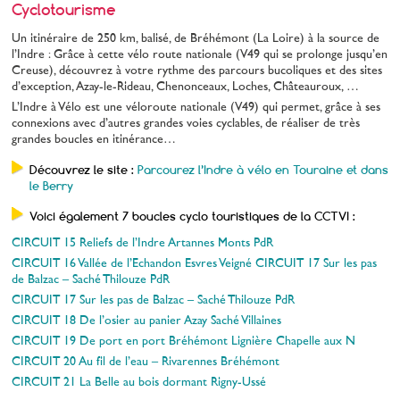
Cyclotourisme
Un itinéraire de 250 km, balisé, de Bréhémont (La Loire) à la source de
l’Indre : Grâce à cette vélo route nationale (V49 qui se prolonge jusqu’en
Creuse), découvrez à votre rythme des parcours bucoliques et des sites
d’exception, Azay-le-Rideau, Chenonceaux, Loches, Châteauroux, …
L’Indre à Vélo est une véloroute nationale (V49) qui permet, grâce à ses
connexions avec d’autres grandes voies cyclables, de réaliser de très
grandes boucles en itinérance…
Découvrez le site :
Parcourez l’Indre à vélo en Touraine et dans
le Berry
Voici également 7 boucles cyclo touristiques de la CCTVI :
CIRCUIT 15 Reliefs de l’Indre Artannes Monts PdR
CIRCUIT 16 Vallée de l’Echandon Esvres Veigné
CIRCUIT 17 Sur les pas
de Balzac – Saché Thilouze PdR
CIRCUIT 17 Sur les pas de Balzac – Saché Thilouze PdR
CIRCUIT 18 De l’osier au panier Azay Saché Villaines
CIRCUIT 19 De port en port Bréhémont Lignière Chapelle aux N
CIRCUIT 20 Au fil de l’eau – Rivarennes Bréhémont
CIRCUIT 21 La Belle au bois dormant Rigny-Ussé