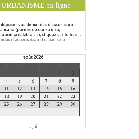
URBANISME en ligne
 déposer vos demandes d’autorisation
banisme (permis de construire,
aration
préalable,…), cliquez sur le lien :
ndes d’autorisation d’urbanisme
août 2026
M
M
J
V
S
D
1
2
4
5
6
7
8
9
11
12
13
14
15
16
18
19
20
21
22
23
25
26
27
28
29
30
« Juil