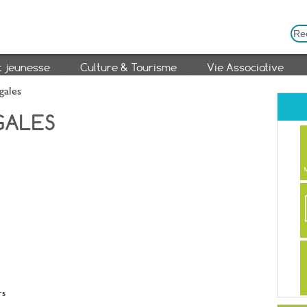
t jeunesse
Culture & Tourisme
Vie Associative
gales
GALES
rs