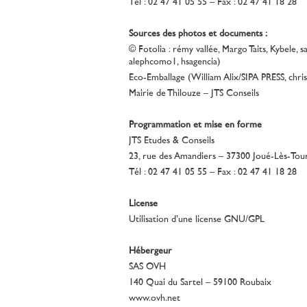
Tél : 02 47 41 05 55 – Fax : 02 47 41 18 28
Sources des photos et documents :
© Fotolia : rémy vallée, Margo Taits, Kybele, 
alephcomo1, hsagencia)
Eco-Emballage (William Alix/SIPA PRESS, chris
Mairie de Thilouze – JTS Conseils
Programmation et mise en forme
JTS Etudes & Conseils
23, rue des Amandiers – 37300 Joué-Lès-Tou
Tél : 02 47 41 05 55 – Fax : 02 47 41 18 28
License
Utilisation d’une license GNU/GPL
Hébergeur
SAS OVH
140 Quai du Sartel – 59100 Roubaix
www.ovh.net