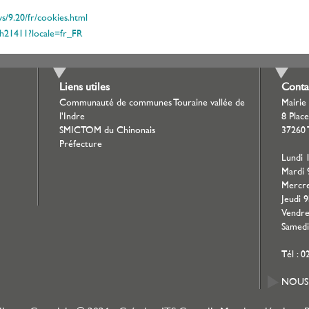
s/9.20/fr/cookies.html
ph21411?locale=fr_FR
Liens utiles
Conta
Communauté de communes Touraine vallée de
Mairie
l'Indre
8 Place
SMICTOM du Chinonais
37260 
Préfecture
Lundi 
Mardi 
Mercre
Jeudi 
Vendre
Samedi
Tél : 0
NOUS