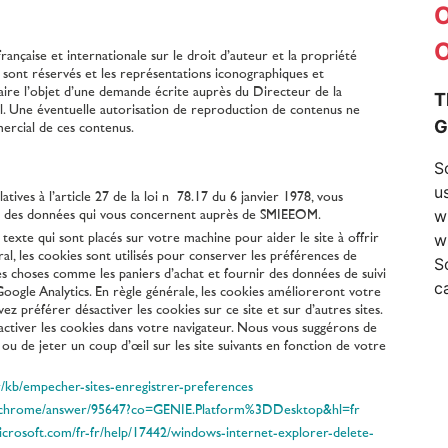
française et internationale sur le droit d’auteur et la propriété
on sont réservés et les représentations iconographiques et
faire l’objet d’une demande écrite auprès du Directeur de la
el. Une éventuelle autorisation de reproduction de contenus ne
mercial de ces contenus.
tives à l’article 27 de la loi n° 78.17 du 6 janvier 1978, vous
tion des données qui vous concernent auprès de SMIEEOM.
s texte qui sont placés sur votre machine pour aider le site à offrir
ral, les cookies sont utilisés pour conserver les préférences de
des choses comme les paniers d’achat et fournir des données de suivi
ogle Analytics. En règle générale, les cookies amélioreront votre
ez préférer désactiver les cookies sur ce site et sur d’autres sites.
ésactiver les cookies dans votre navigateur. Nous vous suggérons de
 ou de jeter un coup d’œil sur les site suivants en fonction de votre
fr/kb/empecher-sites-enregistrer-preferences
om/chrome/answer/95647?co=GENIE.Platform%3DDesktop&hl=fr
microsoft.com/fr-fr/help/17442/windows-internet-explorer-delete-