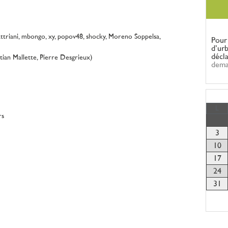
sattriani, mbongo, xy, popov48, shocky, Moreno Soppelsa,
Pour
d’ur
décl
tian Mallette, Pierre Desgrieux)
dema
L
rs
3
10
17
24
31