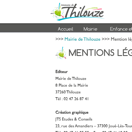
Accueil
Mairie
Enfance e
>>>
Mairie de Thilouze
>>> Mention lé
MENTIONS LÉ
Editeur
Mairie de Thilouze
8 Place de la Mairie
37260 Thilouze
Tél : 02 47 26 87 41
Création graphique
JTS Etudes & Conseils
23, rue des Amandiers – 37300 Joué-Lès-Tou