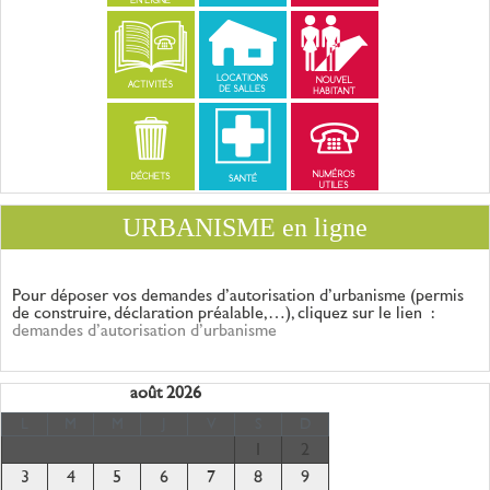
URBANISME en ligne
Pour déposer vos demandes d’autorisation d’urbanisme (permis
de construire, déclaration
préalable,…), cliquez sur le lien :
demandes d’autorisation d’urbanisme
août 2026
L
M
M
J
V
S
D
1
2
3
4
5
6
7
8
9