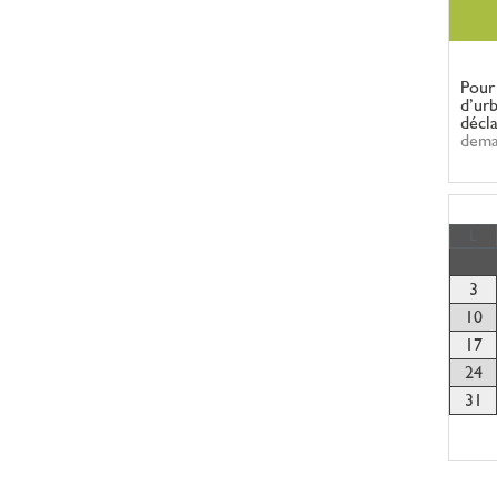
Pour
d’ur
décl
dema
L
3
10
17
24
31