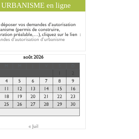
URBANISME en ligne
 déposer vos demandes d’autorisation
banisme (permis de construire,
aration
préalable,…), cliquez sur le lien :
ndes d’autorisation d’urbanisme
août 2026
M
M
J
V
S
D
1
2
4
5
6
7
8
9
11
12
13
14
15
16
18
19
20
21
22
23
25
26
27
28
29
30
« Juil